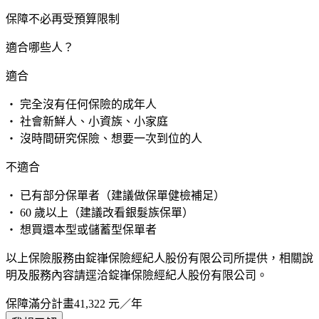
保障不必再受預算限制
適合哪些人？
適合
・ 完全沒有任何保險的成年人
・ 社會新鮮人、小資族、小家庭
・ 沒時間研究保險、想要一次到位的人
不適合
・ 已有部分保單者（建議做保單健檢補足）
・ 60 歲以上（建議改看銀髮族保單）
・ 想買還本型或儲蓄型保單者
以上保險服務由錠嵂保險經紀人股份有限公司所提供，相關說
明及服務內容請逕洽錠嵂保險經紀人股份有限公司。
保障滿分計畫
41,322
元／年