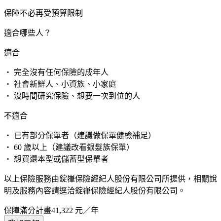
保障不必再受預算限制
適合哪些人？
適合
・ 完全沒有任何保險的成年人
・ 社會新鮮人、小資族、小家庭
・ 沒時間研究保險、想要一次到位的人
不適合
・ 已有部分保單者（建議做保單健檢補足）
・ 60 歲以上（建議改看銀髮族保單）
・ 想買還本型或儲蓄型保單者
以上保險服務由錠嵂保險經紀人股份有限公司所提供，相關說
明及服務內容請逕洽錠嵂保險經紀人股份有限公司。
保障滿分計畫
41,322
元／年