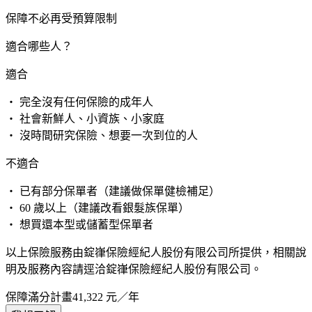
保障不必再受預算限制
適合哪些人？
適合
・ 完全沒有任何保險的成年人
・ 社會新鮮人、小資族、小家庭
・ 沒時間研究保險、想要一次到位的人
不適合
・ 已有部分保單者（建議做保單健檢補足）
・ 60 歲以上（建議改看銀髮族保單）
・ 想買還本型或儲蓄型保單者
以上保險服務由錠嵂保險經紀人股份有限公司所提供，相關說
明及服務內容請逕洽錠嵂保險經紀人股份有限公司。
保障滿分計畫
41,322
元／年