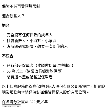
保障不必再受預算限制
適合哪些人？
適合
・ 完全沒有任何保險的成年人
・ 社會新鮮人、小資族、小家庭
・ 沒時間研究保險、想要一次到位的人
不適合
・ 已有部分保單者（建議做保單健檢補足）
・ 60 歲以上（建議改看銀髮族保單）
・ 想買還本型或儲蓄型保單者
以上保險服務由錠嵂保險經紀人股份有限公司所提供，相關說
明及服務內容請逕洽錠嵂保險經紀人股份有限公司。
保障滿分計畫
41,322
元／年