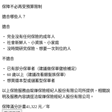
保障不必再受預算限制
適合哪些人？
適合
・ 完全沒有任何保險的成年人
・ 社會新鮮人、小資族、小家庭
・ 沒時間研究保險、想要一次到位的人
不適合
・ 已有部分保單者（建議做保單健檢補足）
・ 60 歲以上（建議改看銀髮族保單）
・ 想買還本型或儲蓄型保單者
以上保險服務由錠嵂保險經紀人股份有限公司所提供，相關說
明及服務內容請逕洽錠嵂保險經紀人股份有限公司。
保障滿分計畫
41,322
元／年