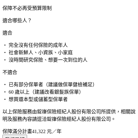
保障不必再受預算限制
適合哪些人？
適合
・ 完全沒有任何保險的成年人
・ 社會新鮮人、小資族、小家庭
・ 沒時間研究保險、想要一次到位的人
不適合
・ 已有部分保單者（建議做保單健檢補足）
・ 60 歲以上（建議改看銀髮族保單）
・ 想買還本型或儲蓄型保單者
以上保險服務由錠嵂保險經紀人股份有限公司所提供，相關說
明及服務內容請逕洽錠嵂保險經紀人股份有限公司。
保障滿分計畫
41,322
元／年