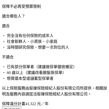
保障不必再受預算限制
適合哪些人？
適合
・ 完全沒有任何保險的成年人
・ 社會新鮮人、小資族、小家庭
・ 沒時間研究保險、想要一次到位的人
不適合
・ 已有部分保單者（建議做保單健檢補足）
・ 60 歲以上（建議改看銀髮族保單）
・ 想買還本型或儲蓄型保單者
以上保險服務由錠嵂保險經紀人股份有限公司所提供，相關說
明及服務內容請逕洽錠嵂保險經紀人股份有限公司。
保障滿分計畫
41,322
元／年