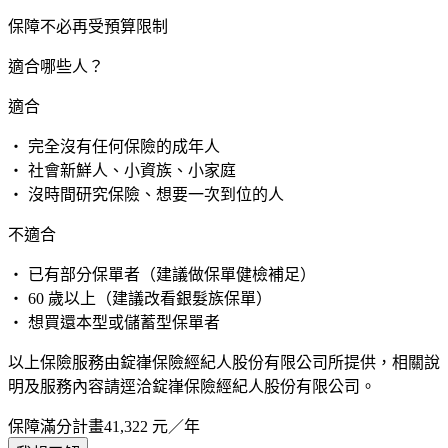
保障不必再受預算限制
適合哪些人？
適合
・ 完全沒有任何保險的成年人
・ 社會新鮮人、小資族、小家庭
・ 沒時間研究保險、想要一次到位的人
不適合
・ 已有部分保單者（建議做保單健檢補足）
・ 60 歲以上（建議改看銀髮族保單）
・ 想買還本型或儲蓄型保單者
以上保險服務由錠嵂保險經紀人股份有限公司所提供，相關說
明及服務內容請逕洽錠嵂保險經紀人股份有限公司。
保障滿分計畫
41,322
元／年