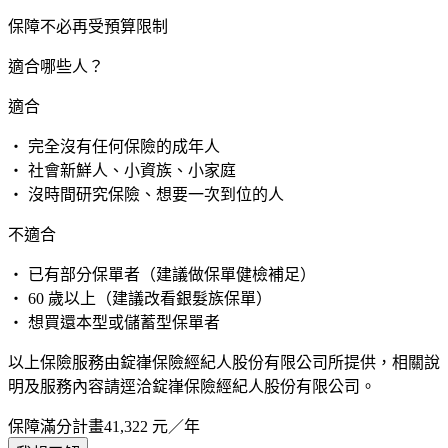
保障不必再受預算限制
適合哪些人？
適合
・ 完全沒有任何保險的成年人
・ 社會新鮮人、小資族、小家庭
・ 沒時間研究保險、想要一次到位的人
不適合
・ 已有部分保單者（建議做保單健檢補足）
・ 60 歲以上（建議改看銀髮族保單）
・ 想買還本型或儲蓄型保單者
以上保險服務由錠嵂保險經紀人股份有限公司所提供，相關說
明及服務內容請逕洽錠嵂保險經紀人股份有限公司。
保障滿分計畫
41,322
元／年