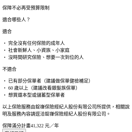
保障不必再受預算限制
適合哪些人？
適合
・ 完全沒有任何保險的成年人
・ 社會新鮮人、小資族、小家庭
・ 沒時間研究保險、想要一次到位的人
不適合
・ 已有部分保單者（建議做保單健檢補足）
・ 60 歲以上（建議改看銀髮族保單）
・ 想買還本型或儲蓄型保單者
以上保險服務由錠嵂保險經紀人股份有限公司所提供，相關說
明及服務內容請逕洽錠嵂保險經紀人股份有限公司。
保障滿分計畫
41,322
元／年