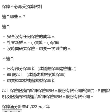
保障不必再受預算限制
適合哪些人？
適合
・ 完全沒有任何保險的成年人
・ 社會新鮮人、小資族、小家庭
・ 沒時間研究保險、想要一次到位的人
不適合
・ 已有部分保單者（建議做保單健檢補足）
・ 60 歲以上（建議改看銀髮族保單）
・ 想買還本型或儲蓄型保單者
以上保險服務由錠嵂保險經紀人股份有限公司所提供，相關說
明及服務內容請逕洽錠嵂保險經紀人股份有限公司。
保障滿分計畫
41,322
元／年