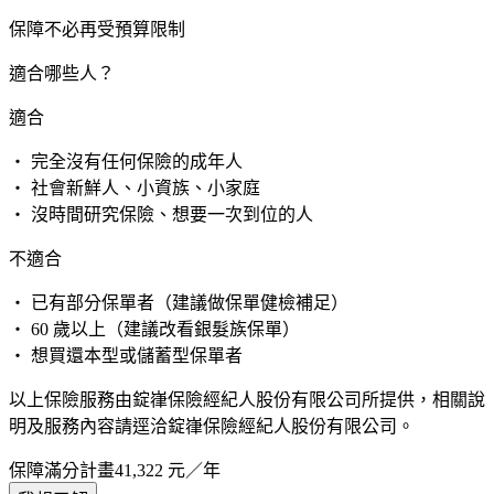
保障不必再受預算限制
適合哪些人？
適合
・ 完全沒有任何保險的成年人
・ 社會新鮮人、小資族、小家庭
・ 沒時間研究保險、想要一次到位的人
不適合
・ 已有部分保單者（建議做保單健檢補足）
・ 60 歲以上（建議改看銀髮族保單）
・ 想買還本型或儲蓄型保單者
以上保險服務由錠嵂保險經紀人股份有限公司所提供，相關說
明及服務內容請逕洽錠嵂保險經紀人股份有限公司。
保障滿分計畫
41,322
元／年