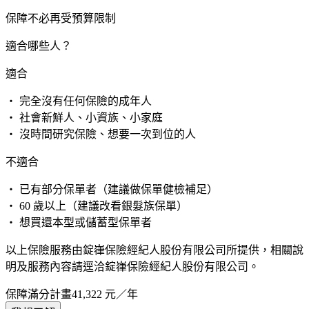
保障不必再受預算限制
適合哪些人？
適合
・ 完全沒有任何保險的成年人
・ 社會新鮮人、小資族、小家庭
・ 沒時間研究保險、想要一次到位的人
不適合
・ 已有部分保單者（建議做保單健檢補足）
・ 60 歲以上（建議改看銀髮族保單）
・ 想買還本型或儲蓄型保單者
以上保險服務由錠嵂保險經紀人股份有限公司所提供，相關說
明及服務內容請逕洽錠嵂保險經紀人股份有限公司。
保障滿分計畫
41,322
元／年