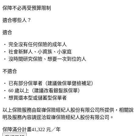
保障不必再受預算限制
適合哪些人？
適合
・ 完全沒有任何保險的成年人
・ 社會新鮮人、小資族、小家庭
・ 沒時間研究保險、想要一次到位的人
不適合
・ 已有部分保單者（建議做保單健檢補足）
・ 60 歲以上（建議改看銀髮族保單）
・ 想買還本型或儲蓄型保單者
以上保險服務由錠嵂保險經紀人股份有限公司所提供，相關說
明及服務內容請逕洽錠嵂保險經紀人股份有限公司。
保障滿分計畫
41,322
元／年