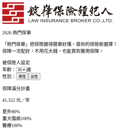
2026 熱門保單
「熱門保單」把保險變得簡單好懂，是你的保險新選擇！
保障一次配好，不用花大錢，也能買到實用保障。
被保險人設定
年齡：
歲
性別：
男性
女性
保障滿分計畫
41,322
元／年
意外
80%
重大傷病
100%
醫療
100%