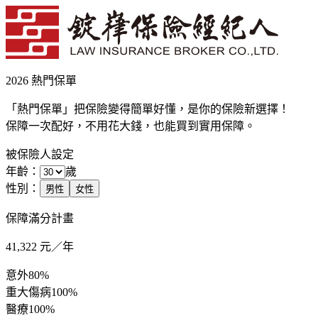
2026 熱門保單
「熱門保單」把保險變得簡單好懂，是你的保險新選擇！
保障一次配好，不用花大錢，也能買到實用保障。
被保險人設定
年齡：
歲
性別：
男性
女性
保障滿分計畫
41,322
元／年
意外
80%
重大傷病
100%
醫療
100%