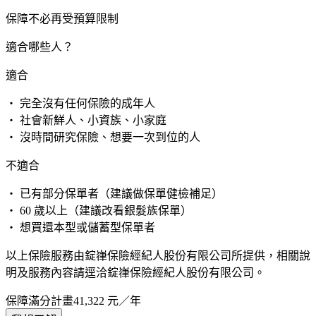
保障不必再受預算限制
適合哪些人？
適合
・ 完全沒有任何保險的成年人
・ 社會新鮮人、小資族、小家庭
・ 沒時間研究保險、想要一次到位的人
不適合
・ 已有部分保單者（建議做保單健檢補足）
・ 60 歲以上（建議改看銀髮族保單）
・ 想買還本型或儲蓄型保單者
以上保險服務由錠嵂保險經紀人股份有限公司所提供，相關說
明及服務內容請逕洽錠嵂保險經紀人股份有限公司。
保障滿分計畫
41,322
元／年