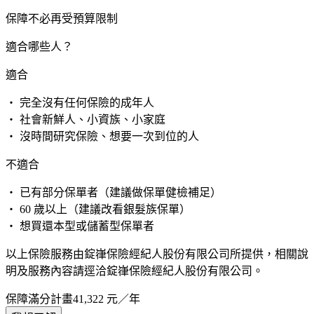
保障不必再受預算限制
適合哪些人？
適合
・ 完全沒有任何保險的成年人
・ 社會新鮮人、小資族、小家庭
・ 沒時間研究保險、想要一次到位的人
不適合
・ 已有部分保單者（建議做保單健檢補足）
・ 60 歲以上（建議改看銀髮族保單）
・ 想買還本型或儲蓄型保單者
以上保險服務由錠嵂保險經紀人股份有限公司所提供，相關說
明及服務內容請逕洽錠嵂保險經紀人股份有限公司。
保障滿分計畫
41,322
元／年