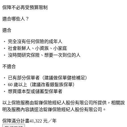
保障不必再受預算限制
適合哪些人？
適合
・ 完全沒有任何保險的成年人
・ 社會新鮮人、小資族、小家庭
・ 沒時間研究保險、想要一次到位的人
不適合
・ 已有部分保單者（建議做保單健檢補足）
・ 60 歲以上（建議改看銀髮族保單）
・ 想買還本型或儲蓄型保單者
以上保險服務由錠嵂保險經紀人股份有限公司所提供，相關說
明及服務內容請逕洽錠嵂保險經紀人股份有限公司。
保障滿分計畫
41,322
元／年