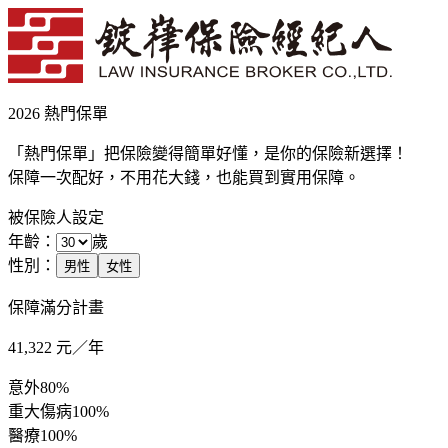
2026 熱門保單
「熱門保單」把保險變得簡單好懂，是你的保險新選擇！
保障一次配好，不用花大錢，也能買到實用保障。
被保險人設定
年齡：
歲
性別：
男性
女性
保障滿分計畫
41,322
元／年
意外
80%
重大傷病
100%
醫療
100%