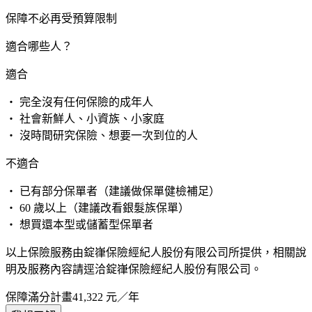
保障不必再受預算限制
適合哪些人？
適合
・ 完全沒有任何保險的成年人
・ 社會新鮮人、小資族、小家庭
・ 沒時間研究保險、想要一次到位的人
不適合
・ 已有部分保單者（建議做保單健檢補足）
・ 60 歲以上（建議改看銀髮族保單）
・ 想買還本型或儲蓄型保單者
以上保險服務由錠嵂保險經紀人股份有限公司所提供，相關說
明及服務內容請逕洽錠嵂保險經紀人股份有限公司。
保障滿分計畫
41,322
元／年