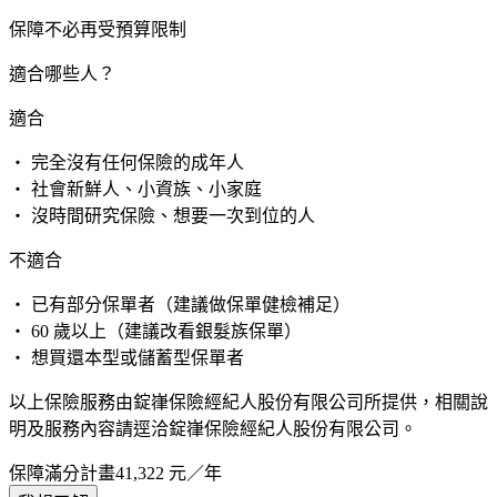
保障不必再受預算限制
適合哪些人？
適合
・ 完全沒有任何保險的成年人
・ 社會新鮮人、小資族、小家庭
・ 沒時間研究保險、想要一次到位的人
不適合
・ 已有部分保單者（建議做保單健檢補足）
・ 60 歲以上（建議改看銀髮族保單）
・ 想買還本型或儲蓄型保單者
以上保險服務由錠嵂保險經紀人股份有限公司所提供，相關說
明及服務內容請逕洽錠嵂保險經紀人股份有限公司。
保障滿分計畫
41,322
元／年