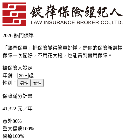
2026 熱門保單
「熱門保單」把保險變得簡單好懂，是你的保險新選擇！
保障一次配好，不用花大錢，也能買到實用保障。
被保險人設定
年齡：
歲
性別：
男性
女性
保障滿分計畫
41,322
元／年
意外
80%
重大傷病
100%
醫療
100%