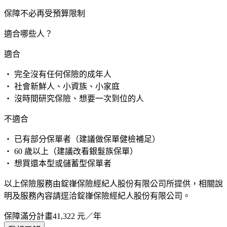
保障不必再受預算限制
適合哪些人？
適合
・ 完全沒有任何保險的成年人
・ 社會新鮮人、小資族、小家庭
・ 沒時間研究保險、想要一次到位的人
不適合
・ 已有部分保單者（建議做保單健檢補足）
・ 60 歲以上（建議改看銀髮族保單）
・ 想買還本型或儲蓄型保單者
以上保險服務由錠嵂保險經紀人股份有限公司所提供，相關說
明及服務內容請逕洽錠嵂保險經紀人股份有限公司。
保障滿分計畫
41,322
元／年