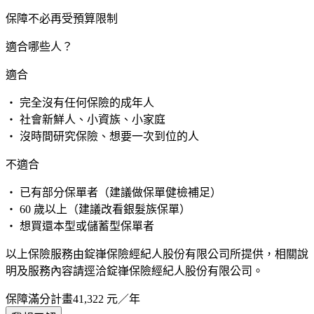
保障不必再受預算限制
適合哪些人？
適合
・ 完全沒有任何保險的成年人
・ 社會新鮮人、小資族、小家庭
・ 沒時間研究保險、想要一次到位的人
不適合
・ 已有部分保單者（建議做保單健檢補足）
・ 60 歲以上（建議改看銀髮族保單）
・ 想買還本型或儲蓄型保單者
以上保險服務由錠嵂保險經紀人股份有限公司所提供，相關說
明及服務內容請逕洽錠嵂保險經紀人股份有限公司。
保障滿分計畫
41,322
元／年