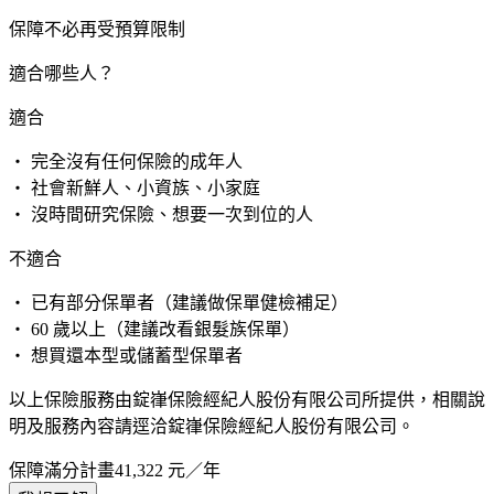
保障不必再受預算限制
適合哪些人？
適合
・ 完全沒有任何保險的成年人
・ 社會新鮮人、小資族、小家庭
・ 沒時間研究保險、想要一次到位的人
不適合
・ 已有部分保單者（建議做保單健檢補足）
・ 60 歲以上（建議改看銀髮族保單）
・ 想買還本型或儲蓄型保單者
以上保險服務由錠嵂保險經紀人股份有限公司所提供，相關說
明及服務內容請逕洽錠嵂保險經紀人股份有限公司。
保障滿分計畫
41,322
元／年