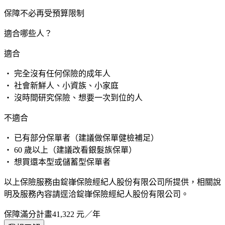
保障不必再受預算限制
適合哪些人？
適合
・ 完全沒有任何保險的成年人
・ 社會新鮮人、小資族、小家庭
・ 沒時間研究保險、想要一次到位的人
不適合
・ 已有部分保單者（建議做保單健檢補足）
・ 60 歲以上（建議改看銀髮族保單）
・ 想買還本型或儲蓄型保單者
以上保險服務由錠嵂保險經紀人股份有限公司所提供，相關說
明及服務內容請逕洽錠嵂保險經紀人股份有限公司。
保障滿分計畫
41,322
元／年