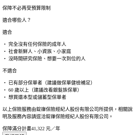
保障不必再受預算限制
適合哪些人？
適合
・ 完全沒有任何保險的成年人
・ 社會新鮮人、小資族、小家庭
・ 沒時間研究保險、想要一次到位的人
不適合
・ 已有部分保單者（建議做保單健檢補足）
・ 60 歲以上（建議改看銀髮族保單）
・ 想買還本型或儲蓄型保單者
以上保險服務由錠嵂保險經紀人股份有限公司所提供，相關說
明及服務內容請逕洽錠嵂保險經紀人股份有限公司。
保障滿分計畫
41,322
元／年