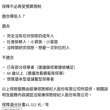
保障不必再受預算限制
適合哪些人？
適合
・ 完全沒有任何保險的成年人
・ 社會新鮮人、小資族、小家庭
・ 沒時間研究保險、想要一次到位的人
不適合
・ 已有部分保單者（建議做保單健檢補足）
・ 60 歲以上（建議改看銀髮族保單）
・ 想買還本型或儲蓄型保單者
以上保險服務由錠嵂保險經紀人股份有限公司所提供，相關說
明及服務內容請逕洽錠嵂保險經紀人股份有限公司。
保障滿分計畫
41,322
元／年