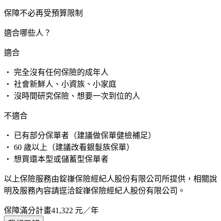
保障不必再受預算限制
適合哪些人？
適合
・ 完全沒有任何保險的成年人
・ 社會新鮮人、小資族、小家庭
・ 沒時間研究保險、想要一次到位的人
不適合
・ 已有部分保單者（建議做保單健檢補足）
・ 60 歲以上（建議改看銀髮族保單）
・ 想買還本型或儲蓄型保單者
以上保險服務由錠嵂保險經紀人股份有限公司所提供，相關說
明及服務內容請逕洽錠嵂保險經紀人股份有限公司。
保障滿分計畫
41,322
元／年