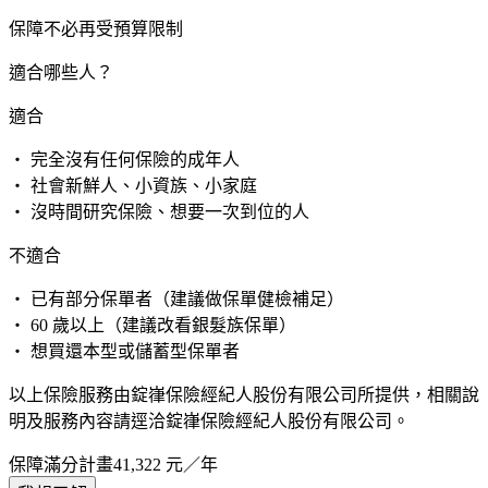
保障不必再受預算限制
適合哪些人？
適合
・ 完全沒有任何保險的成年人
・ 社會新鮮人、小資族、小家庭
・ 沒時間研究保險、想要一次到位的人
不適合
・ 已有部分保單者（建議做保單健檢補足）
・ 60 歲以上（建議改看銀髮族保單）
・ 想買還本型或儲蓄型保單者
以上保險服務由錠嵂保險經紀人股份有限公司所提供，相關說
明及服務內容請逕洽錠嵂保險經紀人股份有限公司。
保障滿分計畫
41,322
元／年