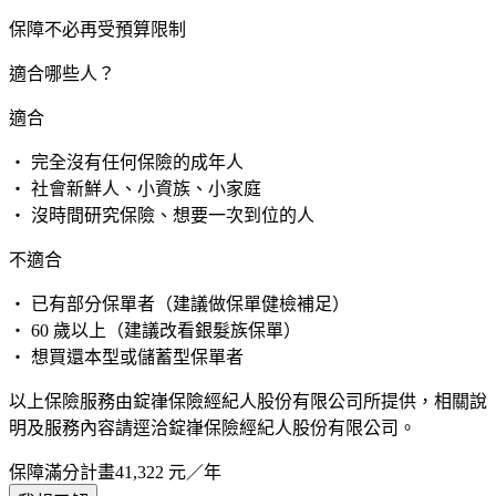
保障不必再受預算限制
適合哪些人？
適合
・ 完全沒有任何保險的成年人
・ 社會新鮮人、小資族、小家庭
・ 沒時間研究保險、想要一次到位的人
不適合
・ 已有部分保單者（建議做保單健檢補足）
・ 60 歲以上（建議改看銀髮族保單）
・ 想買還本型或儲蓄型保單者
以上保險服務由錠嵂保險經紀人股份有限公司所提供，相關說
明及服務內容請逕洽錠嵂保險經紀人股份有限公司。
保障滿分計畫
41,322
元／年