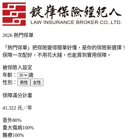
2026 熱門保單
「熱門保單」把保險變得簡單好懂，是你的保險新選擇！
保障一次配好，不用花大錢，也能買到實用保障。
被保險人設定
年齡：
歲
性別：
男性
女性
保障滿分計畫
41,322
元／年
意外
80%
重大傷病
100%
醫療
100%