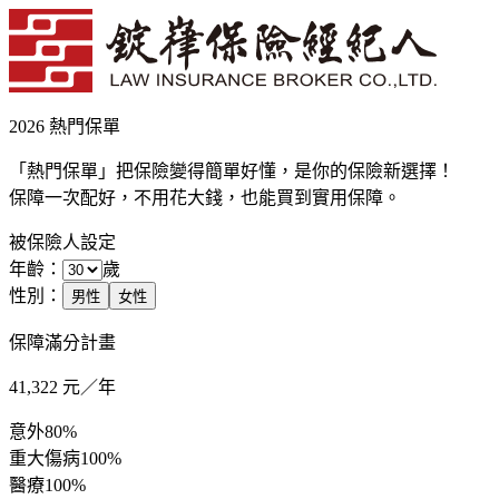
2026 熱門保單
「熱門保單」把保險變得簡單好懂，是你的保險新選擇！
保障一次配好，不用花大錢，也能買到實用保障。
被保險人設定
年齡：
歲
性別：
男性
女性
保障滿分計畫
41,322
元／年
意外
80%
重大傷病
100%
醫療
100%