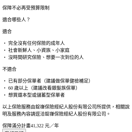
保障不必再受預算限制
適合哪些人？
適合
・ 完全沒有任何保險的成年人
・ 社會新鮮人、小資族、小家庭
・ 沒時間研究保險、想要一次到位的人
不適合
・ 已有部分保單者（建議做保單健檢補足）
・ 60 歲以上（建議改看銀髮族保單）
・ 想買還本型或儲蓄型保單者
以上保險服務由錠嵂保險經紀人股份有限公司所提供，相關說
明及服務內容請逕洽錠嵂保險經紀人股份有限公司。
保障滿分計畫
41,322
元／年