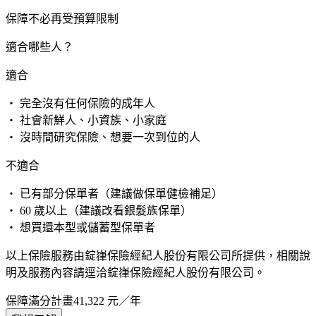
保障不必再受預算限制
適合哪些人？
適合
・ 完全沒有任何保險的成年人
・ 社會新鮮人、小資族、小家庭
・ 沒時間研究保險、想要一次到位的人
不適合
・ 已有部分保單者（建議做保單健檢補足）
・ 60 歲以上（建議改看銀髮族保單）
・ 想買還本型或儲蓄型保單者
以上保險服務由錠嵂保險經紀人股份有限公司所提供，相關說
明及服務內容請逕洽錠嵂保險經紀人股份有限公司。
保障滿分計畫
41,322
元／年