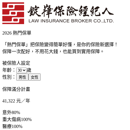
2026 熱門保單
「熱門保單」把保險變得簡單好懂，是你的保險新選擇！
保障一次配好，不用花大錢，也能買到實用保障。
被保險人設定
年齡：
歲
性別：
男性
女性
保障滿分計畫
41,322
元／年
意外
80%
重大傷病
100%
醫療
100%