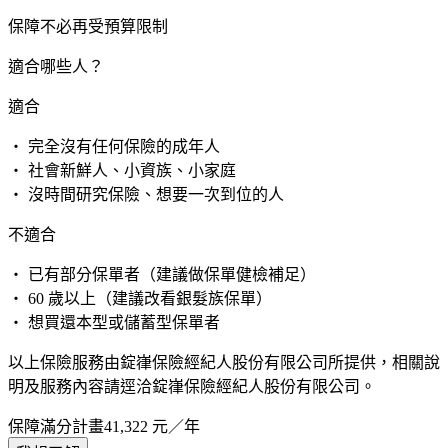
保障不必再受預算限制
適合哪些人？
適合
・ 完全沒有任何保險的成年人
・ 社會新鮮人、小資族、小家庭
・ 沒時間研究保險、想要一次到位的人
不適合
・ 已有部分保單者（建議做保單健檢補足）
・ 60 歲以上（建議改看銀髮族保單）
・ 想買還本型或儲蓄型保單者
以上保險服務由錠嵂保險經紀人股份有限公司所提供，相關說
明及服務內容請逕洽錠嵂保險經紀人股份有限公司。
保障滿分計畫
41,322
元／年