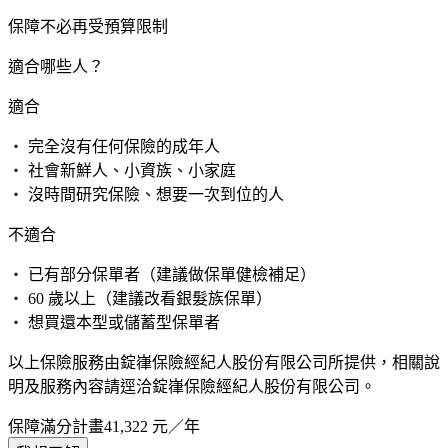
保障不必再受預算限制
適合哪些人？
適合
・ 完全沒有任何保險的成年人
・ 社會新鮮人、小資族、小家庭
・ 沒時間研究保險、想要一次到位的人
不適合
・ 已有部分保單者（建議做保單健檢補足）
・ 60 歲以上（建議改看銀髮族保單）
・ 想買還本型或儲蓄型保單者
以上保險服務由錠嵂保險經紀人股份有限公司所提供，相關說
明及服務內容請逕洽錠嵂保險經紀人股份有限公司。
保障滿分計畫
41,322
元／年