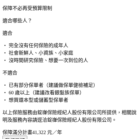
保障不必再受預算限制
適合哪些人？
適合
・ 完全沒有任何保險的成年人
・ 社會新鮮人、小資族、小家庭
・ 沒時間研究保險、想要一次到位的人
不適合
・ 已有部分保單者（建議做保單健檢補足）
・ 60 歲以上（建議改看銀髮族保單）
・ 想買還本型或儲蓄型保單者
以上保險服務由錠嵂保險經紀人股份有限公司所提供，相關說
明及服務內容請逕洽錠嵂保險經紀人股份有限公司。
保障滿分計畫
41,322
元／年