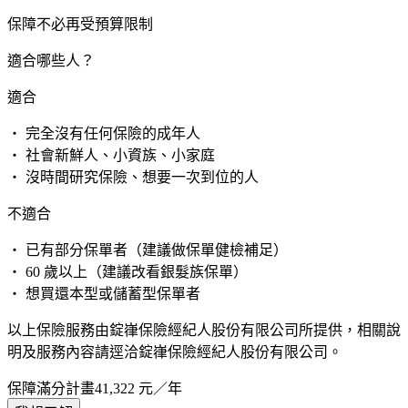
保障不必再受預算限制
適合哪些人？
適合
・ 完全沒有任何保險的成年人
・ 社會新鮮人、小資族、小家庭
・ 沒時間研究保險、想要一次到位的人
不適合
・ 已有部分保單者（建議做保單健檢補足）
・ 60 歲以上（建議改看銀髮族保單）
・ 想買還本型或儲蓄型保單者
以上保險服務由錠嵂保險經紀人股份有限公司所提供，相關說
明及服務內容請逕洽錠嵂保險經紀人股份有限公司。
保障滿分計畫
41,322
元／年