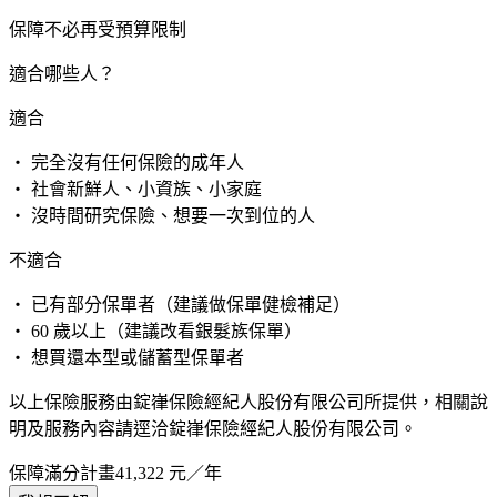
保障不必再受預算限制
適合哪些人？
適合
・ 完全沒有任何保險的成年人
・ 社會新鮮人、小資族、小家庭
・ 沒時間研究保險、想要一次到位的人
不適合
・ 已有部分保單者（建議做保單健檢補足）
・ 60 歲以上（建議改看銀髮族保單）
・ 想買還本型或儲蓄型保單者
以上保險服務由錠嵂保險經紀人股份有限公司所提供，相關說
明及服務內容請逕洽錠嵂保險經紀人股份有限公司。
保障滿分計畫
41,322
元／年