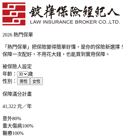
2026 熱門保單
「熱門保單」把保險變得簡單好懂，是你的保險新選擇！
保障一次配好，不用花大錢，也能買到實用保障。
被保險人設定
年齡：
歲
性別：
男性
女性
保障滿分計畫
41,322
元／年
意外
80%
重大傷病
100%
醫療
100%