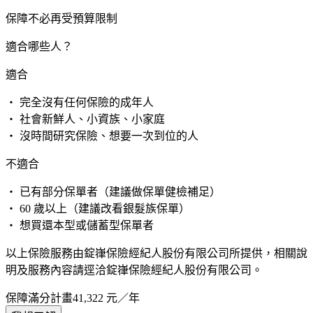
保障不必再受預算限制
適合哪些人？
適合
・ 完全沒有任何保險的成年人
・ 社會新鮮人、小資族、小家庭
・ 沒時間研究保險、想要一次到位的人
不適合
・ 已有部分保單者（建議做保單健檢補足）
・ 60 歲以上（建議改看銀髮族保單）
・ 想買還本型或儲蓄型保單者
以上保險服務由錠嵂保險經紀人股份有限公司所提供，相關說
明及服務內容請逕洽錠嵂保險經紀人股份有限公司。
保障滿分計畫
41,322
元／年