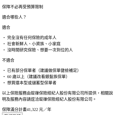
保障不必再受預算限制
適合哪些人？
適合
・ 完全沒有任何保險的成年人
・ 社會新鮮人、小資族、小家庭
・ 沒時間研究保險、想要一次到位的人
不適合
・ 已有部分保單者（建議做保單健檢補足）
・ 60 歲以上（建議改看銀髮族保單）
・ 想買還本型或儲蓄型保單者
以上保險服務由錠嵂保險經紀人股份有限公司所提供，相關說
明及服務內容請逕洽錠嵂保險經紀人股份有限公司。
保障滿分計畫
41,322
元／年