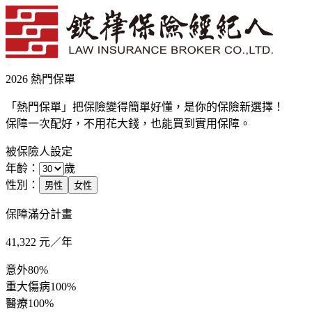
2026 熱門保單
「熱門保單」把保險變得簡單好懂，是你的保險新選擇！
保障一次配好，不用花大錢，也能買到實用保障。
被保險人設定
年齡：
歲
性別：
男性
女性
保障滿分計畫
41,322
元／年
意外
80%
重大傷病
100%
醫療
100%