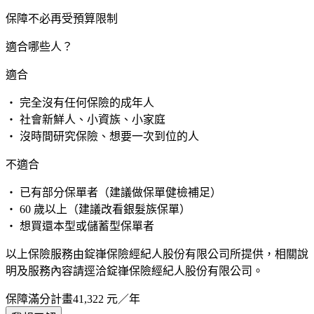
保障不必再受預算限制
適合哪些人？
適合
・ 完全沒有任何保險的成年人
・ 社會新鮮人、小資族、小家庭
・ 沒時間研究保險、想要一次到位的人
不適合
・ 已有部分保單者（建議做保單健檢補足）
・ 60 歲以上（建議改看銀髮族保單）
・ 想買還本型或儲蓄型保單者
以上保險服務由錠嵂保險經紀人股份有限公司所提供，相關說
明及服務內容請逕洽錠嵂保險經紀人股份有限公司。
保障滿分計畫
41,322
元／年