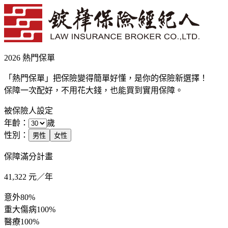
2026 熱門保單
「熱門保單」把保險變得簡單好懂，是你的保險新選擇！
保障一次配好，不用花大錢，也能買到實用保障。
被保險人設定
年齡：
歲
性別：
男性
女性
保障滿分計畫
41,322
元／年
意外
80%
重大傷病
100%
醫療
100%