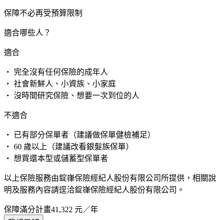
保障不必再受預算限制
適合哪些人？
適合
・ 完全沒有任何保險的成年人
・ 社會新鮮人、小資族、小家庭
・ 沒時間研究保險、想要一次到位的人
不適合
・ 已有部分保單者（建議做保單健檢補足）
・ 60 歲以上（建議改看銀髮族保單）
・ 想買還本型或儲蓄型保單者
以上保險服務由錠嵂保險經紀人股份有限公司所提供，相關說
明及服務內容請逕洽錠嵂保險經紀人股份有限公司。
保障滿分計畫
41,322
元／年