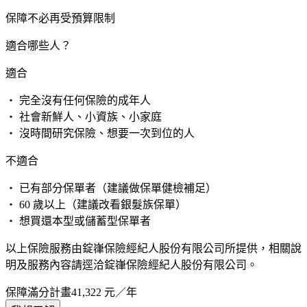
保障不必再受預算限制
適合哪些人？
適合
・ 完全沒有任何保險的成年人
・ 社會新鮮人、小資族、小家庭
・ 沒時間研究保險、想要一次到位的人
不適合
・ 已有部分保單者（建議做保單健檢補足）
・ 60 歲以上（建議改看銀髮族保單）
・ 想買還本型或儲蓄型保單者
以上保險服務由錠嵂保險經紀人股份有限公司所提供，相關說
明及服務內容請逕洽錠嵂保險經紀人股份有限公司。
保障滿分計畫
41,322
元／年